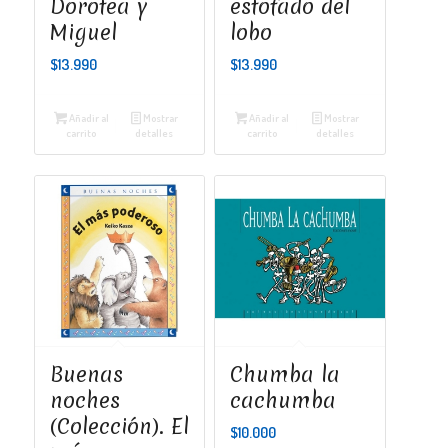
Dorotea y
estofado del
Miguel
lobo
$
13.990
$
13.990
Añadir al
Mostrar
Añadir al
Mostrar
carrito
detalles
carrito
detalles
Buenas
Chumba la
noches
cachumba
(Colección). El
$
10.000