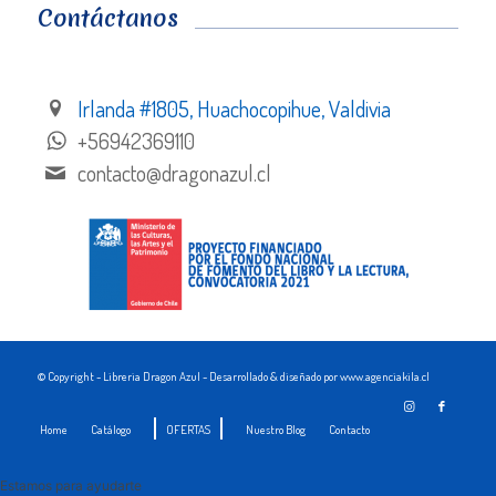
Contáctanos
Irlanda #1805, Huachocopihue, Valdivia
+56942369110
contacto@dragonazul.cl
© Copyright - Libreria Dragon Azul - Desarrollado & diseñado por www.agenciakila.cl
Home
Catálogo
OFERTAS
Nuestro Blog
Contacto
Estamos para ayudarte