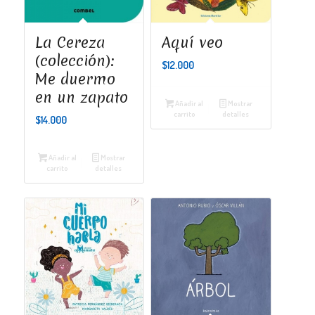
La Cereza
Aquí veo
(colección):
$
12.000
Me duermo
en un zapato
Añadir al
Mostrar
carrito
detalles
$
14.000
Añadir al
Mostrar
carrito
detalles