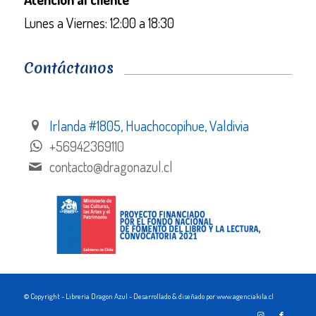
Lunes a Viernes: 12:00 a 18:30
Contáctanos
Irlanda #1805, Huachocopihue, Valdivia
+56942369110
contacto@dragonazul.cl
© Copyright - Libreria Dragon Azul - Desarrollado & diseñado por www.agenciakila.cl