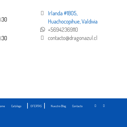
Irlanda #1805,
8:30
Huachocopihue, Valdivia
+56942369110
contacto@dragonazul.cl
8:30
ome
Catálogo
OFERTAS
Nuestro Blog
Contacto