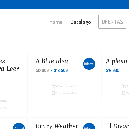
Home
Catálogo
OFERTAS
es
A Blue Idea
A pleno
¡Oferta!
ra Leer
El
El
$
17.000
$
13.500
$
16.000
precio
precio
original
actual
Añadir al carrito
Añ
era:
es:
Mostrar detalles
Mo
$17.000.
$13.500.
arrito
alles
Crazy Weather
El Divor
¡Oferta!
¡Oferta!