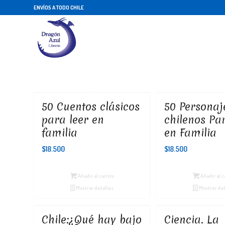
ENVÍOS A TODO CHILE
50 Cuentos clásicos
50 Personaj
para leer en
chilenos Pa
familia
en Familia
$
18.500
$
18.500
Añadir al carrito
Añadir al c
Mostrar detalles
Mostrar det
Chile:¿Qué hay bajo
Ciencia. La