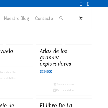
Nuestro Blog
Contacto
 vuelo
Atlas de los
grandes
exploradores
$
20.900
adir al carrito
strar detalles
Añadir al carrito
Mostrar detalles
cio de
El libro De La