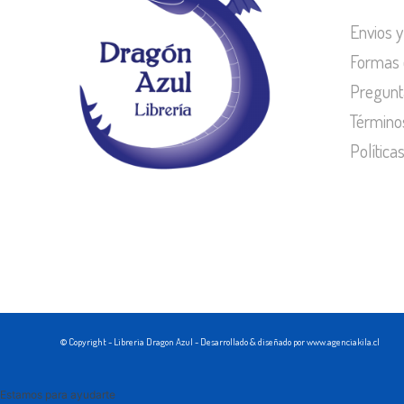
Envios y
Formas 
Pregunt
Término
Política
© Copyright - Libreria Dragon Azul - Desarrollado & diseñado por www.agenciakila.cl
Estamos para ayudarte