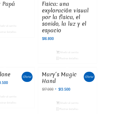
 Papá
Fisica: una
exploración visual
por la física, el
sonido, la luz y el
adir al carrito
espacio
strar detalles
$
16.800
Añadir al carrito
Mostrar detalles
lone
Mary´s Magic
¡Oferta!
¡Oferta!
Hand
El
3.500
io
precio
El
El
$
17.000
$
13.500
nal
actual
precio
precio
adir al carrito
es:
original
actual
strar detalles
Añadir al carrito
00.
$13.500.
era:
es:
Mostrar detalles
$17.000.
$13.500.