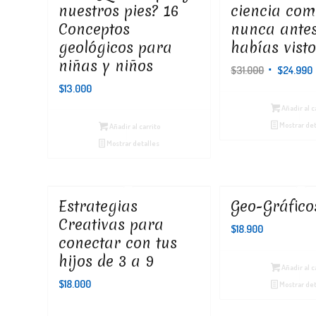
nuestros pies? 16
ciencia co
Conceptos
nunca antes
geológicos para
habías vist
niñas y niños
El
$
31.000
$
24.990
precio
$
13.000
original
Añadir al c
era:
Mostrar det
Añadir al carrito
$31.000.
Mostrar detalles
Estrategias
Geo-Gráfico
Creativas para
$
18.900
conectar con tus
hijos de 3 a 9
Añadir al c
$
18.000
Mostrar det