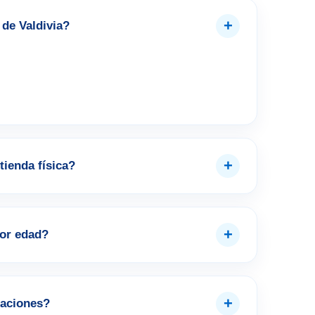
+
de Valdivia?
+
tienda física?
+
por edad?
+
aciones?