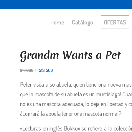
Home
Catálogo
OFERTAS
Grandm Wants a Pet
El
El
$
17.000
$
13.500
precio
precio
original
actual
Peter visita a su abuela, quien tiene una nueva mas
era:
es:
que la mascota de su abuela es un murciélago! Cua
$17.000.
$13.500.
no es una mascota adecuada, lo deja en libertad y c
¿Logrará la abuela tener una mascota normal?
«Lecturas en inglés Bukku» se refiere a la colecci