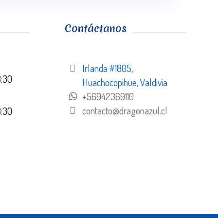
Contáctanos
Irlanda #1805,
8:30
Huachocopihue, Valdivia
+56942369110
contacto@dragonazul.cl
8:30