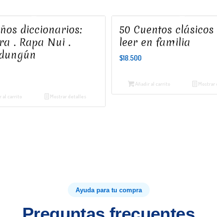
ños diccionarios:
50 Cuentos clásicos
a . Rapa Nui .
leer en familia
dungún
$
18.500
Añadir al carrito
Mostrar 
 al carrito
Mostrar detalles
Ayuda para tu compra
Preguntas frecuentes