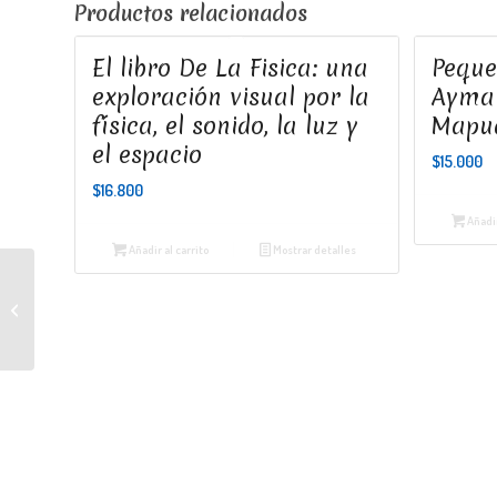
Productos relacionados
El libro De La Fisica: una
Peque
exploración visual por la
Aymar
física, el sonido, la luz y
Mapu
el espacio
$
15.000
$
16.800
Añadir
Añadir al carrito
Mostrar detalles
Questions abaut the
Universe