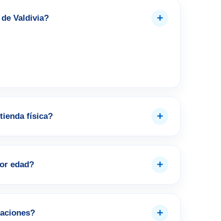
+
de Valdivia?
+
tienda física?
+
por edad?
+
aciones?