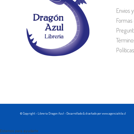
Envios y
Formas 
Pregunt
Término
Política
© Copyright - Libreria Dragon Azul - Desarrollado & diseñado por www.agenciakila.cl
Estamos para ayudarte