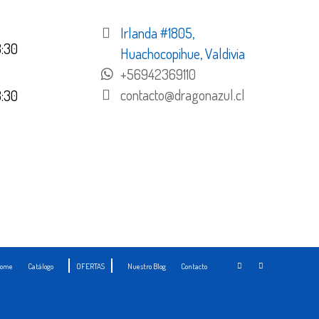
Irlanda #1805,
8:30
Huachocopihue, Valdivia
+56942369110
contacto@dragonazul.cl
8:30
ome
Catálogo
OFERTAS
Nuestro Blog
Contacto