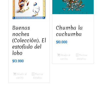
Buenas
Chumba la
noches
cachumba
(Colección). El
$
10.000
estofado del
lobo
Añadir al
Mostrar
carrito
detalles
$
13.990
Añadir al
Mostrar
carrito
detalles