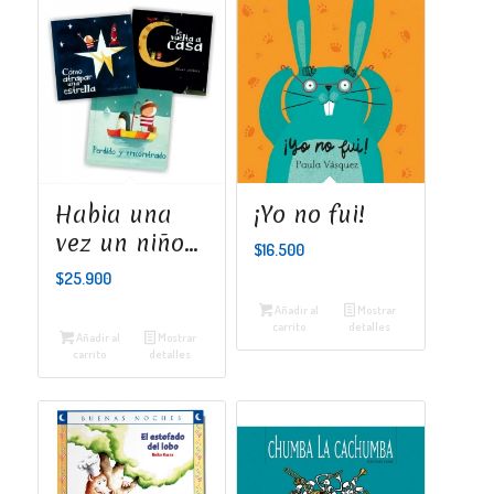
Habia una
¡Yo no fui!
vez un niño…
$
16.500
$
25.900
Añadir al
Mostrar
carrito
detalles
Añadir al
Mostrar
carrito
detalles