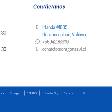
Contáctanos
Irlanda #1805,
8:30
Huachocopihue, Valdivia
+56942369110
contacto@dragonazul.cl
8:30
ome
Catálogo
OFERTAS
Nuestro Blog
Contacto