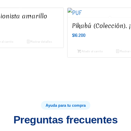
sionista amarillo
Pikabú (Colección). 
$
16.200
 al carrito
Mostrar detalles
Añadir al carrito
Mostrar 
Ayuda para tu compra
Preguntas frecuentes