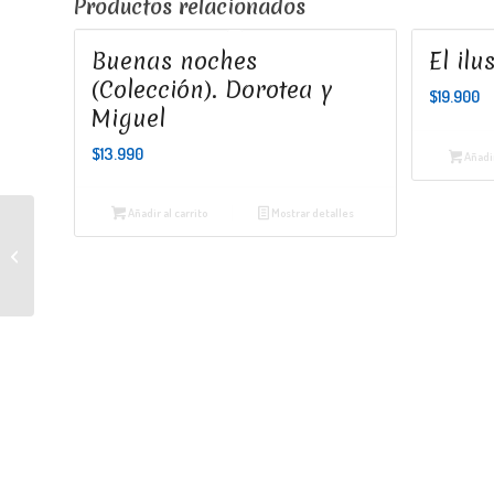
Productos relacionados
Buenas noches
El ilu
(Colección). Dorotea y
$
19.900
Miguel
$
13.990
Añadir
Añadir al carrito
Mostrar detalles
Buenas noches (Colección).
Mi día de suerte