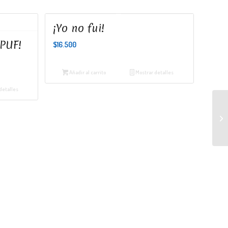
¡Yo no fui!
¡PUF!
$
16.500
Añadir al carrito
Mostrar detalles
detalles