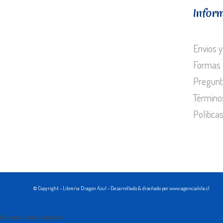
Infor
Envios y
Formas 
Pregunt
Término
Política
© Copyright - Libreria Dragon Azul - Desarrollado & diseñado por www.agenciakila.cl
Estamos para ayudarte