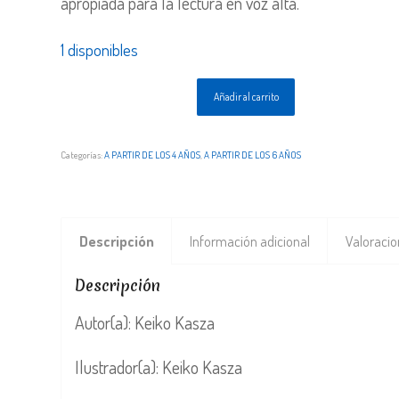
apropiada para la lectura en voz alta.
1 disponibles
Añadir al carrito
Categorías:
A PARTIR DE LOS 4 AÑOS
,
A PARTIR DE LOS 6 AÑOS
Descripción
Información adicional
Valoracio
Descripción
Autor(a): Keiko Kasza
Ilustrador(a): Keiko Kasza