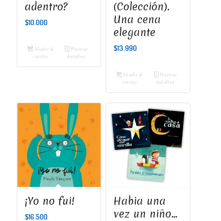
adentro?
(Colección).
Una cena
$
10.000
elegante
$
13.990
Añadir al
Mostrar
carrito
detalles
Añadir al
Mostrar
carrito
detalles
¡Yo no fui!
Habia una
vez un niño…
$
16.500