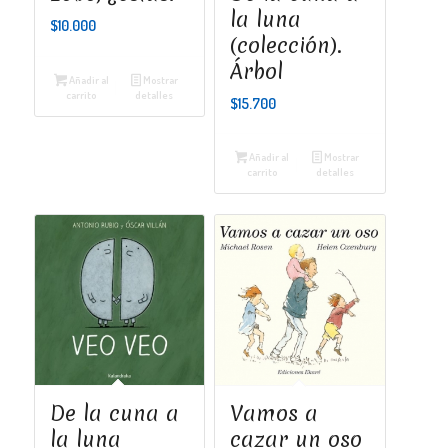
la luna
$
10.000
(colección).
Árbol
Añadir al
Mostrar
carrito
detalles
$
15.700
Añadir al
Mostrar
carrito
detalles
De la cuna a
Vamos a
la luna
cazar un oso