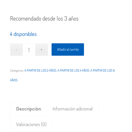
Recomendado desde los 3 años
4 disponibles
Añadir al carrito
Categorías:
A PARTIR DE LOS 2 AÑOS
,
A PARTIR DE LOS 4 AÑOS
,
A PARTIR DE LOS 6
AÑOS
Descripción
Información adicional
Valoraciones (0)