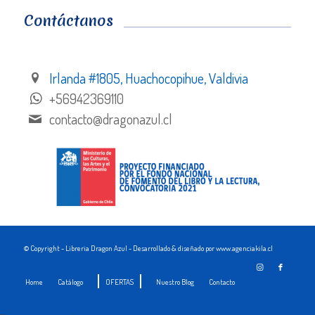
Contáctanos
Irlanda #1805, Huachocopihue, Valdivia
+56942369110
contacto@dragonazul.cl
© Copyright - Libreria Dragon Azul - Desarrollado & diseñado por www.agenciakila.cl
Home
Catálogo
OFERTAS
Nuestro Blog
Contacto