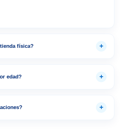
+
tienda física?
+
por edad?
+
aciones?