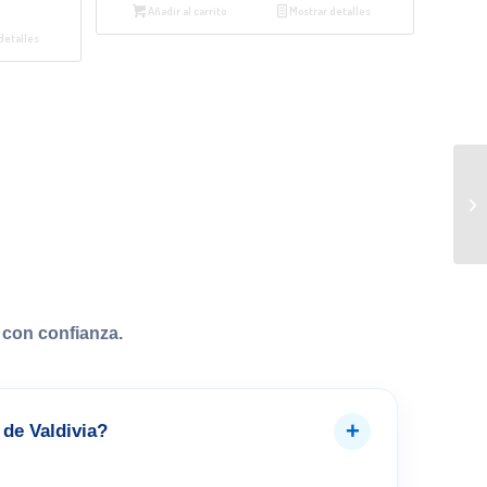
Añadir al carrito
Mostrar detalles
detalles
con confianza.
+
de Valdivia?