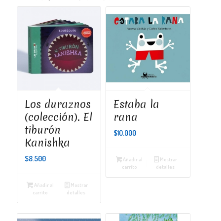
Los duraznos
Estaba la
(colección). El
rana
tiburón
$
10.000
Kanishka
$
8.500
Añadir al
Mostrar
carrito
detalles
Añadir al
Mostrar
carrito
detalles