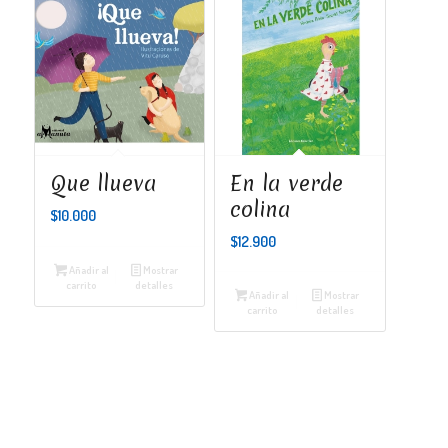
Que llueva
En la verde
colina
$
10.000
$
12.900
Añadir al
Mostrar
carrito
detalles
Añadir al
Mostrar
carrito
detalles