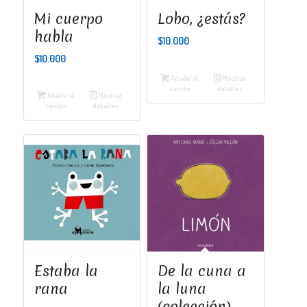
Mi cuerpo
Lobo, ¿estás?
habla
$
10.000
$
10.000
Añadir al
Mostrar
carrito
detalles
Añadir al
Mostrar
carrito
detalles
Estaba la
De la cuna a
rana
la luna
(colección).