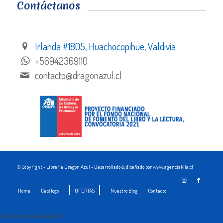
Contáctanos
Irlanda #1805, Huachocopihue, Valdivia
+56942369110
contacto@dragonazul.cl
© Copyright - Libreria Dragon Azul - Desarrollado & diseñado por www.agenciakila.cl
Home
Catálogo
OFERTAS
Nuestro Blog
Contacto
Estamos para ayudarte