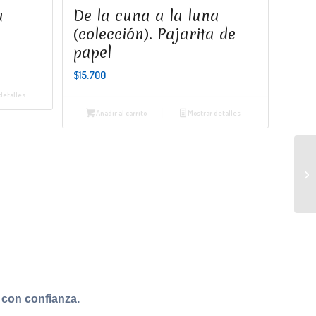
a
De la cuna a la luna
(colección). Pajarita de
papel
$
15.700
detalles
Añadir al carrito
Mostrar detalles
con confianza.