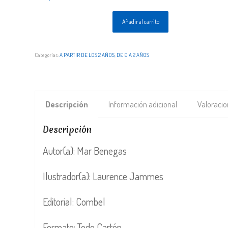
Añadir al carrito
Categorías:
A PARTIR DE LOS 2 AÑOS
,
DE 0 A 2 AÑOS
Descripción
Información adicional
Valoracio
Descripción
Autor(a): Mar Benegas
Ilustrador(a): Laurence Jammes
Editorial: Combel
Formato: Todo Cartón.