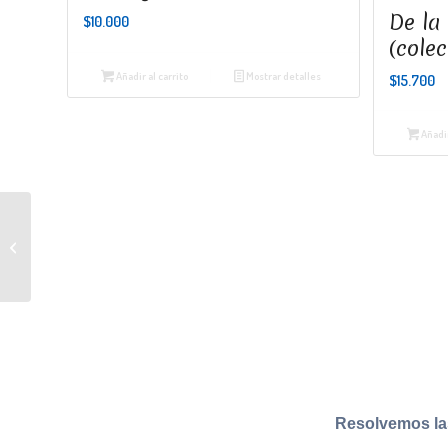
De la
$
10.000
(colec
Añadir al carrito
Mostrar detalles
$
15.700
Añadir
El viaje del abuelo
Resolvemos la