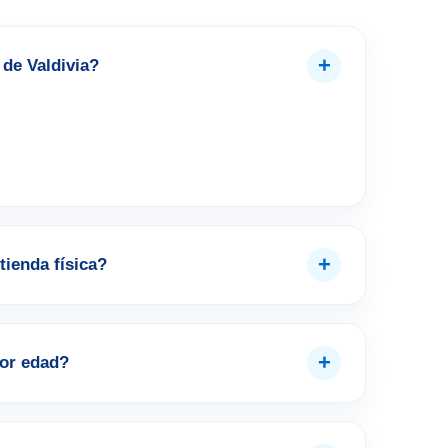
+
de Valdivia?
+
tienda física?
+
por edad?