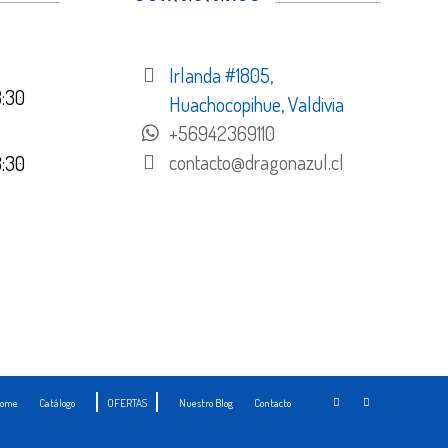
Irlanda #1805,
8:30
Huachocopihue, Valdivia
+56942369110
contacto@dragonazul.cl
8:30
ome
Catálogo
OFERTAS
Nuestro Blog
Contacto