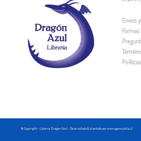
Envios y
Formas 
Pregunt
Término
Política
© Copyright - Libreria Dragon Azul - Desarrollado & diseñado por www.agenciakila.cl