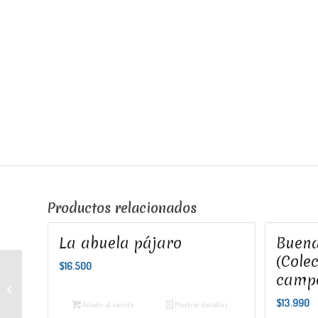
Productos relacionados
La abuela pájaro
Buena
(Colec
$
16.500
campo
Dulce pudú blanco
$
13.990
Añadir al carrito
Mostrar detalles