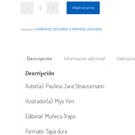
Añadir al carrito
Categorías:
A PARTIR DE LOS 6 AÑOS
,
A PARTIR DE LOS 8 AÑOS
Descripción
Información adicional
Valoracio
Descripción
Autor(a): Paulina Jara Straussmann
Ilustrador(a): Myo Yim
Editorial: Muñeca Trapo
Formato: Tapa dura