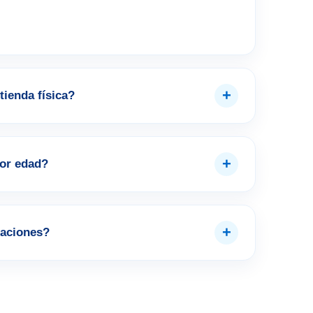
+
tienda física?
+
por edad?
+
aciones?