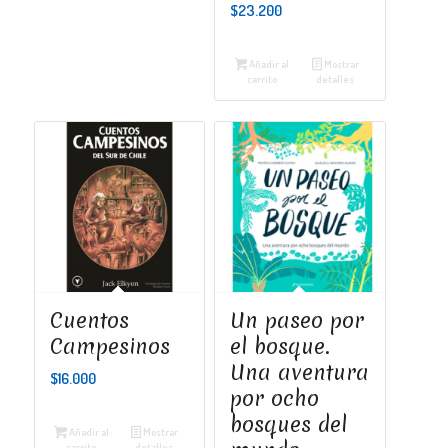
$
23.200
Añadir al
Mostrar
carrito
detalles
Cuentos
Un paseo por
Campesinos
el bosque.
Una aventura
$
16.000
por ocho
bosques del
Añadir al
Mostrar
carrito
detalles