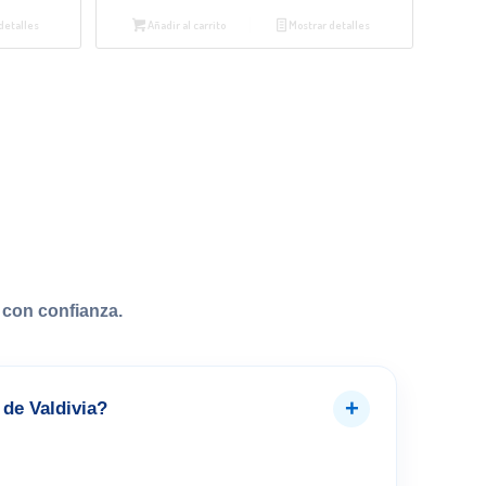
detalles
Añadir al carrito
Mostrar detalles
con confianza.
+
de Valdivia?