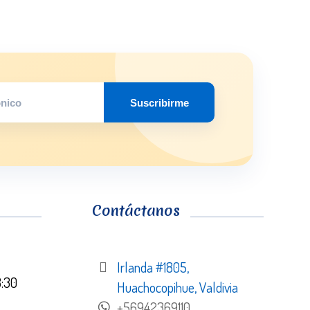
Suscribirme
Contáctanos
Irlanda #1805,
8:30
Huachocopihue, Valdivia
+56942369110