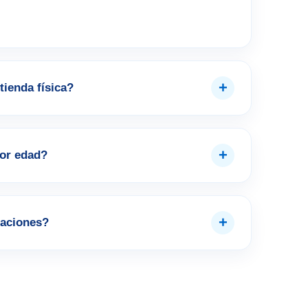
+
tienda física?
+
por edad?
+
aciones?