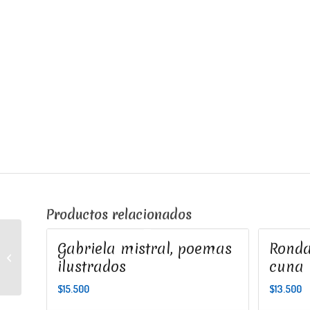
Productos relacionados
Gabriela mistral, poemas
Ronda
Para mecer cantando y
ilustrados
cuna
contar encantando
$
15.500
$
13.500