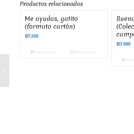
Productos relacionados
Me ayudas, gatito
Buena
(formato cartón)
(Colec
campo
$
17.200
$
13.990
Añadir al carrito
Mostrar detalles
Añadir
Revista Gatoperro #2:
Mascotas en fuga