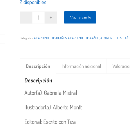
2 disponibles
Añadir al carrito
Categorías:
A PARTIR DE LOS 10 AÑOS
,
A PARTIR DE LOS 4 AÑOS
,
A PARTIR DE LOS 6 AÑ
Descripción
Información adicional
Valoracio
Descripción
Autor(a): Gabriela Mistral
Ilustrador(a): Alberto Montt
Editorial: Escrito con Tiza