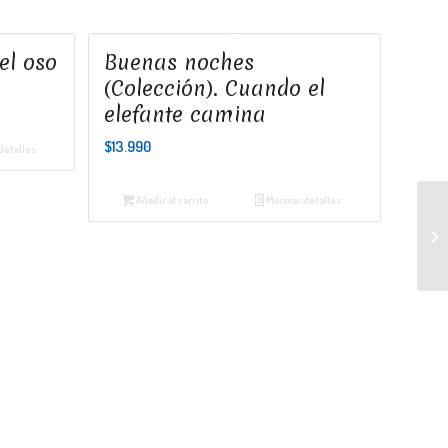
el oso
Buenas noches
(Colección). Cuando el
elefante camina
$
13.990
detalles
Añadir al carrito
Mostrar detalles