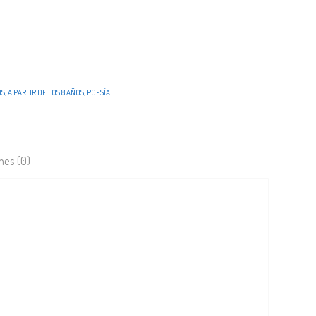
OS
,
A PARTIR DE LOS 8 AÑOS
,
POESÍA
nes (0)