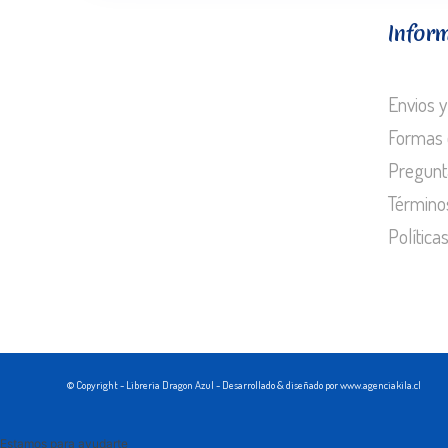
Infor
Envios y
Formas 
Pregunt
Término
Política
© Copyright - Libreria Dragon Azul - Desarrollado & diseñado por www.agenciakila.cl
Estamos para ayudarte