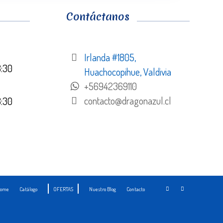
Contáctanos
Irlanda #1805,
8:30
Huachocopihue, Valdivia
+56942369110
contacto@dragonazul.cl
8:30
ome
Catálogo
OFERTAS
Nuestro Blog
Contacto