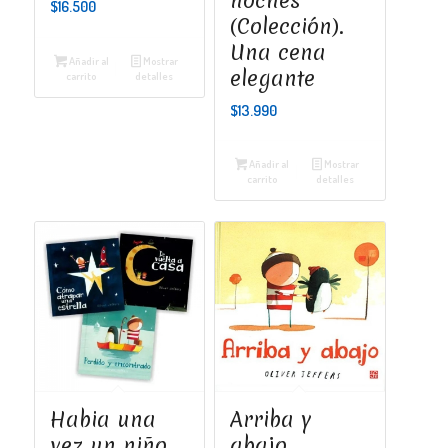
noches
$
16.500
(Colección).
Una cena
Añadir al
Mostrar
elegante
carrito
detalles
$
13.990
Añadir al
Mostrar
carrito
detalles
Habia una
Arriba y
vez un niño…
abajo