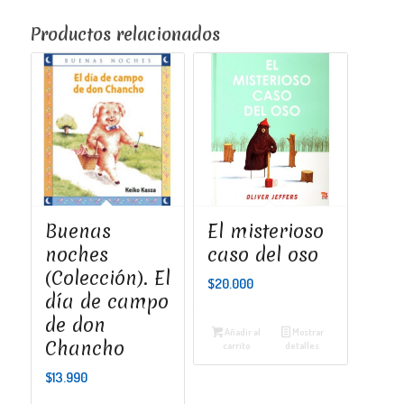
Productos relacionados
Buenas
El misterioso
noches
caso del oso
(Colección). El
$
20.000
día de campo
de don
Añadir al
Mostrar
Chancho
carrito
detalles
$
13.990