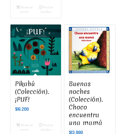
Añadir al
Mostrar
carrito
detalles
Pikabú
Buenas
(Colección).
noches
¡PUF!
(Colección).
Choco
$
16.200
encuentra
una mamá
Añadir al
Mostrar
carrito
detalles
$
13.990