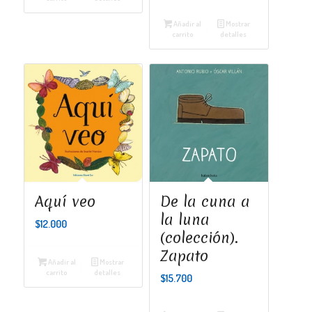
Añadir al
Mostrar
carrito
detalles
Aquí veo
De la cuna a
la luna
$
12.000
(colección).
Zapato
Añadir al
Mostrar
carrito
detalles
$
15.700