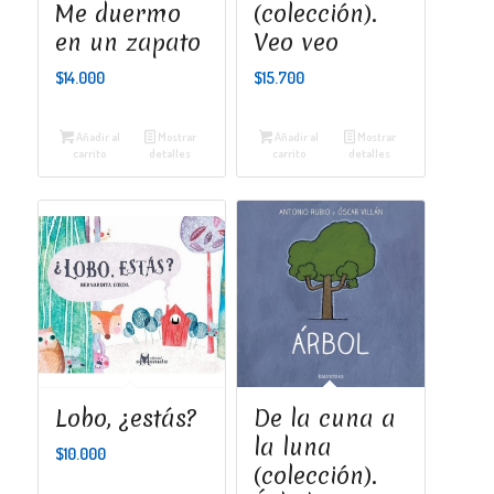
Me duermo
(colección).
en un zapato
Veo veo
$
14.000
$
15.700
Añadir al
Mostrar
Añadir al
Mostrar
carrito
detalles
carrito
detalles
Lobo, ¿estás?
De la cuna a
la luna
$
10.000
(colección).