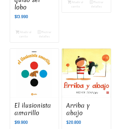
Añadir al
Mostrar
lobo
carrito
detalles
$
13.990
Añadir al
Mostrar
carrito
detalles
El ilusionista
Arriba y
amarillo
abajo
$
19.900
$
20.800