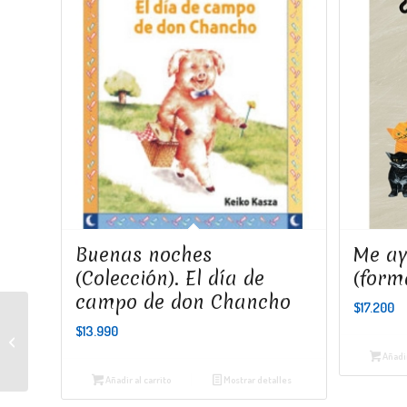
Buenas noches
Me ay
(Colección). El día de
(form
campo de don Chancho
$
17.200
$
13.990
El viaje del porotito verde. El
ciclo de las plantas
Añadir
Añadir al carrito
Mostrar detalles