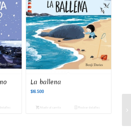
rno
La ballena
$
16.500
detalles
Añadir al carrito
Mostrar detalles