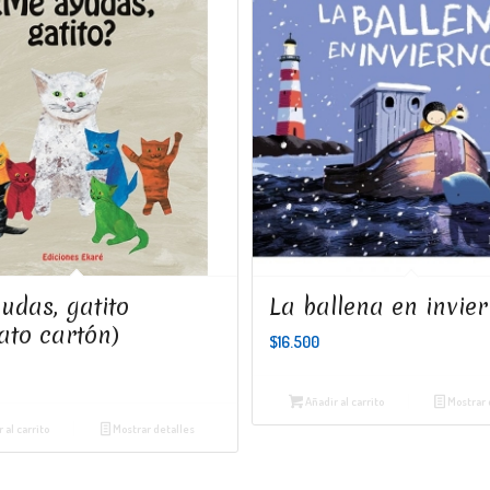
udas, gatito
La ballena en invie
ato cartón)
$
16.500
Añadir al carrito
Mostrar 
 al carrito
Mostrar detalles