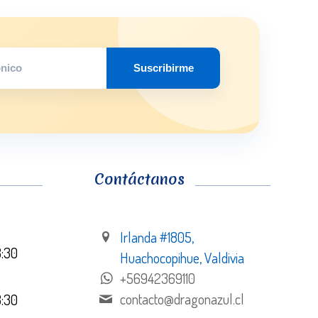
Suscribirme
Contáctanos
Irlanda #1805,
8:30
Huachocopihue, Valdivia
+56942369110
contacto@dragonazul.cl
8:30