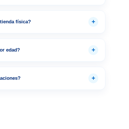
+
tienda física?
+
por edad?
+
aciones?