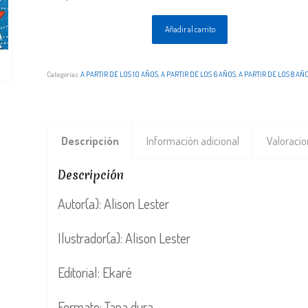
Añadir al carrito
Categorías:
A PARTIR DE LOS 10 AÑOS
,
A PARTIR DE LOS 6 AÑOS
,
A PARTIR DE LOS 8 AÑ
Descripción
Información adicional
Valoracio
Descripción
Autor(a): Alison Lester
Ilustrador(a): Alison Lester
Editorial: Ekaré
Formato: Tapa dura