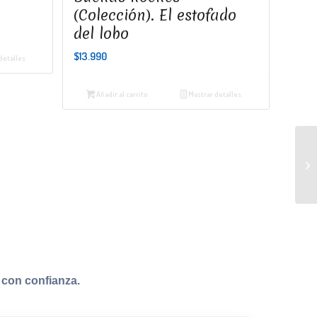
(Colección). El estofado
del lobo
$
13.990
detalles
Añadir al carrito
Mostrar detalles
con confianza.