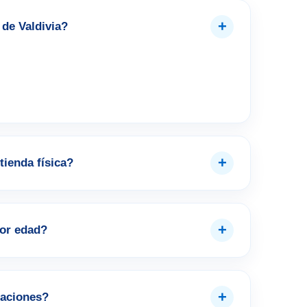
+
de Valdivia?
+
tienda física?
+
por edad?
+
aciones?