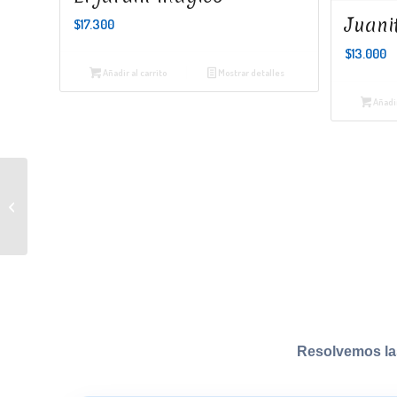
Juani
$
17.300
$
13.000
Añadir al carrito
Mostrar detalles
Añadir
Olivia en Venecia
Resolvemos la