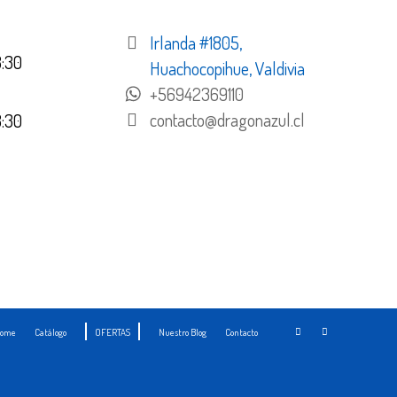
Irlanda #1805,
8:30
Huachocopihue, Valdivia
+56942369110
contacto@dragonazul.cl
8:30
ome
Catálogo
OFERTAS
Nuestro Blog
Contacto