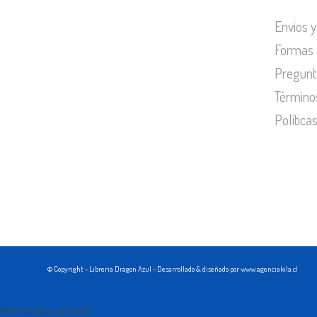
Envios y
Formas 
Pregunt
Término
Política
© Copyright - Libreria Dragon Azul - Desarrollado & diseñado por www.agenciakila.cl
Estamos para ayudarte