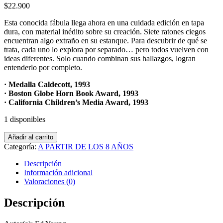
$
22.900
Esta conocida fábula llega ahora en una cuidada edición en tapa
dura, con material inédito sobre su creación. Siete ratones ciegos
encuentran algo extraño en su estanque. Para descubrir de qué se
trata, cada uno lo explora por separado… pero todos vuelven con
ideas diferentes. Solo cuando combinan sus hallazgos, logran
entenderlo por completo.
· Medalla Caldecott, 1993
· Boston Globe Horn Book Award, 1993
· California Children’s Media Award, 1993
1 disponibles
Siete
Añadir al carrito
ratones
Categoría:
A PARTIR DE LOS 8 AÑOS
ciegos
(Ed.
Descripción
Especial)
Información adicional
cantidad
Valoraciones (0)
Descripción