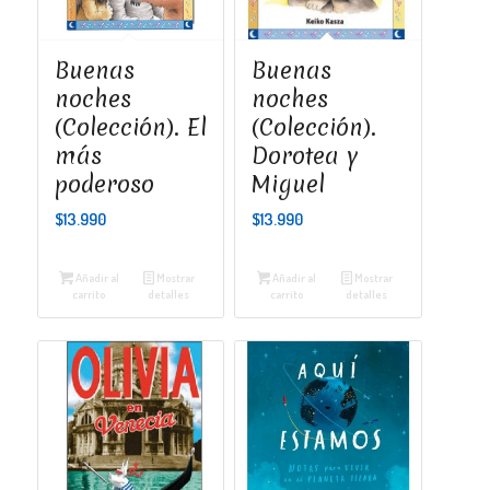
Buenas
Buenas
noches
noches
(Colección). El
(Colección).
más
Dorotea y
poderoso
Miguel
$
13.990
$
13.990
Añadir al
Mostrar
Añadir al
Mostrar
carrito
detalles
carrito
detalles