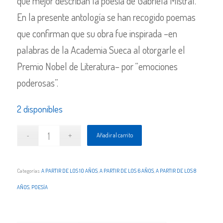
que mejor describan la poesía de Gabriela Mistral.
En la presente antología se han recogido poemas
que confirman que su obra fue inspirada –en
palabras de la Academia Sueca al otorgarle el
Premio Nobel de Literatura– por “emociones
poderosas”.
2 disponibles
Añadir al carrito
Categorías:
A PARTIR DE LOS 10 AÑOS
,
A PARTIR DE LOS 6 AÑOS
,
A PARTIR DE LOS 8
AÑOS
,
POESÍA