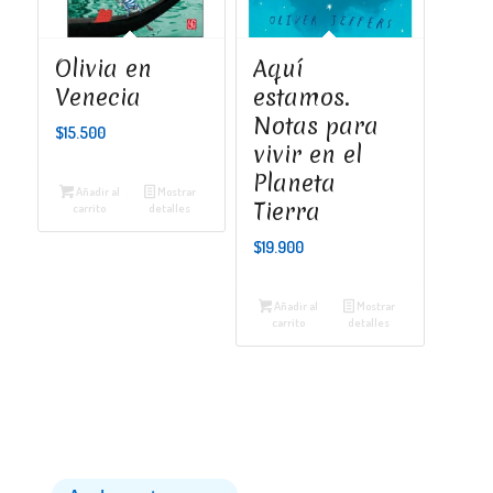
Olivia en
Aquí
Venecia
estamos.
Notas para
$
15.500
vivir en el
Planeta
Añadir al
Mostrar
Tierra
carrito
detalles
$
19.900
Añadir al
Mostrar
carrito
detalles