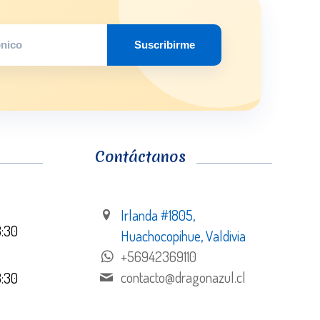
Suscribirme
Contáctanos
Irlanda #1805,
8:30
Huachocopihue, Valdivia
+56942369110
contacto@dragonazul.cl
8:30