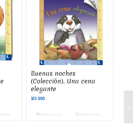
Buenas noches
de
(Colección). Una cena
elegante
$
13.990
detalles
Añadir al carrito
Mostrar detalles