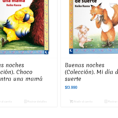
s noches
Buenas noches
cción). Choco
(Colección). Mi día 
entra una mamá
suerte
$
13.990
 al carrito
Mostrar detalles
Añadir al carrito
Mostrar 