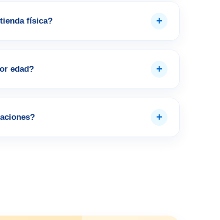
+
tienda física?
+
por edad?
+
aciones?