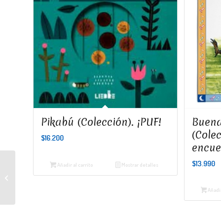
Pikabú (Colección). ¡PUF!
Buena
(Cole
$
16.200
encu
$
13.990
Añadir al carrito
Mostrar detalles
Olivia la espía
Añadir