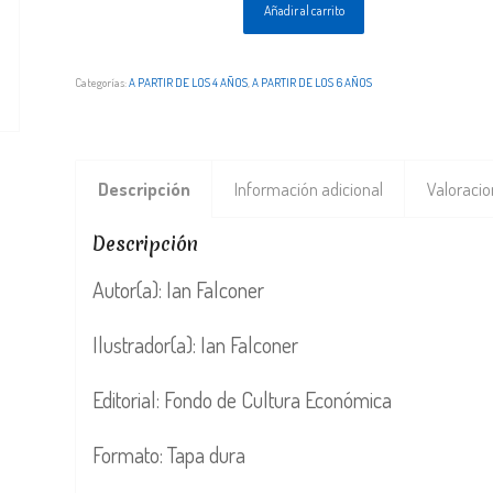
Añadir al carrito
Categorías:
A PARTIR DE LOS 4 AÑOS
,
A PARTIR DE LOS 6 AÑOS
Descripción
Información adicional
Valoracio
Descripción
Autor(a): Ian Falconer
Ilustrador(a): Ian Falconer
Editorial: Fondo de Cultura Económica
Formato: Tapa dura