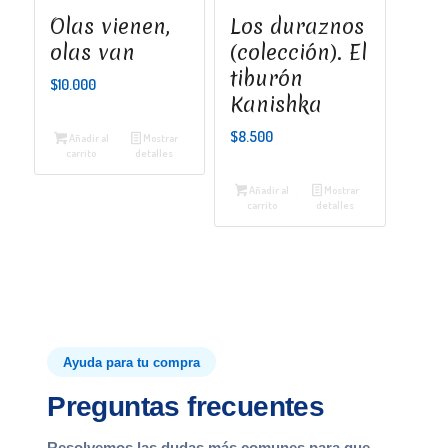
Olas vienen,
Los duraznos
olas van
(colección). El
tiburón
$
10.000
Kanishka
$
8.500
Añadir al
Mostrar
carrito
detalles
Añadir al
Mostrar
carrito
detalles
Ayuda para tu compra
Preguntas frecuentes
Resolvemos las dudas más comunes para que