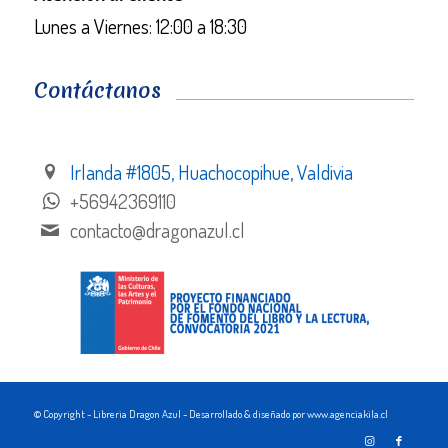
Lunes a Viernes: 12:00 a 18:30
Contáctanos
Irlanda #1805, Huachocopihue, Valdivia
+56942369110
contacto@dragonazul.cl
© Copyright - Libreria Dragon Azul - Desarrollado & diseñado por www.agenciakila.cl