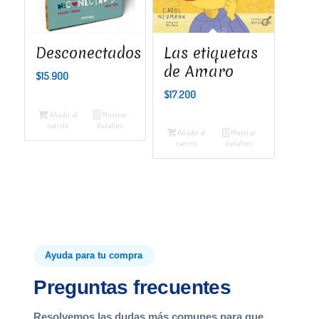
Desconectados
Las etiquetas
de Amaro
$
15.900
$
17.200
Añadir al
Mostrar
carrito
detalles
Añadir al
Mostrar
carrito
detalles
Ayuda para tu compra
Preguntas frecuentes
Resolvemos las dudas más comunes para que