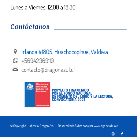
Lunes a Viernes: 12:00 a 18:30
Contáctanos
Irlanda #1805, Huachocopihue, Valdivia
+56942369110
contacto@dragonazul.cl
© Copyright - Libreria Dragon Azul - Desarrollado & diseñado por www.agenciakila.cl