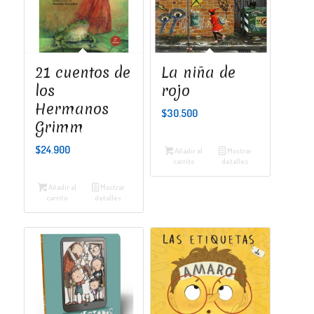
21 cuentos de
La niña de
los
rojo
Hermanos
$
30.500
Grimm
$
24.900
Añadir al
Mostrar
carrito
detalles
Añadir al
Mostrar
carrito
detalles