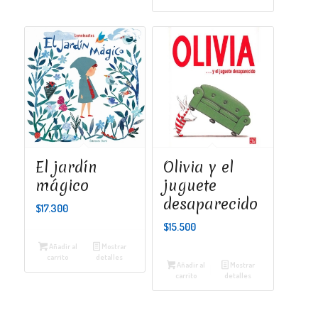
El jardín
Olivia y el
mágico
juguete
desaparecido
$
17.300
$
15.500
Añadir al
Mostrar
carrito
detalles
Añadir al
Mostrar
carrito
detalles