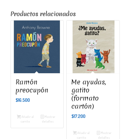
Productos relacionados
Ramón
Me ayudas,
preocupón
gatito
(formato
$
16.500
cartón)
$
17.200
Añadir al
Mostrar
carrito
detalles
Añadir al
Mostrar
carrito
detalles