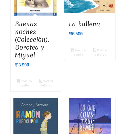
Buenas
La ballena
noches
$
16.500
(Colección).
Dorotea y
Añadir al
Mostrar
Miguel
carrito
detalles
$
13.990
Añadir al
Mostrar
carrito
detalles