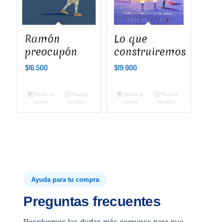
Ramón
Lo que
preocupón
construiremos
$
16.500
$
19.900
Añadir al
Mostrar
Añadir al
Mostrar
carrito
detalles
carrito
detalles
Ayuda para tu compra
Preguntas frecuentes
Resolvemos las dudas más comunes para que