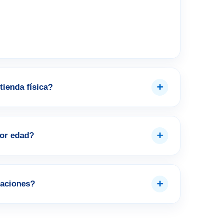
+
tienda física?
+
por edad?
+
aciones?