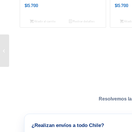
$
15.700
$
15.700
Añadir al carrito
Mostrar detalles
Añadir
La Cereza (colección): Me
duermo en un zapato
Resolvemos la
¿Realizan envíos a todo Chile?