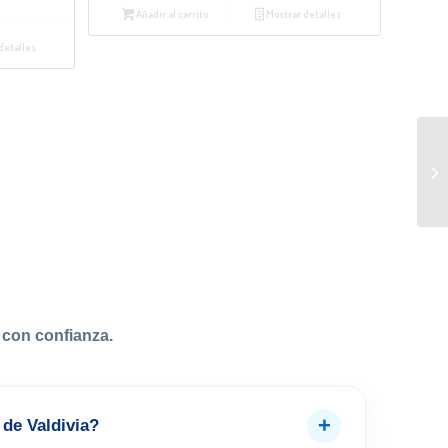
Añadir al carrito
Mostrar detalles
detalles
con confianza.
+
de Valdivia?