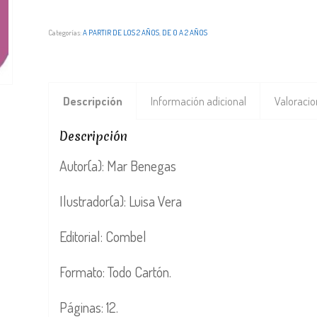
Categorías:
A PARTIR DE LOS 2 AÑOS
,
DE 0 A 2 AÑOS
Descripción
Información adicional
Valoracio
Descripción
Autor(a): Mar Benegas
Ilustrador(a): Luisa Vera
Editorial: Combel
Formato: Todo Cartón.
Páginas: 12.