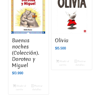
Buenas
Olivia
noches
$
15.500
(Colección).
Dorotea y
Añadir al
Mostrar
Miguel
carrito
detalles
$
13.990
Añadir al
Mostrar
carrito
detalles