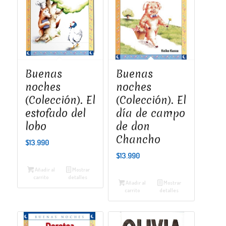
Buenas
Buenas
noches
noches
(Colección). El
(Colección). El
estofado del
día de campo
lobo
de don
Chancho
$
13.990
$
13.990
Añadir al
Mostrar
carrito
detalles
Añadir al
Mostrar
carrito
detalles