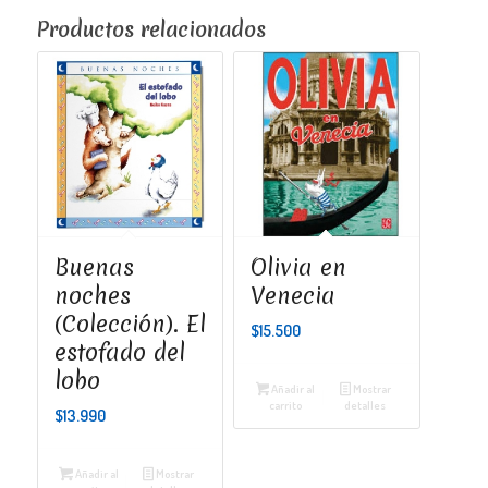
Productos relacionados
Buenas
Olivia en
noches
Venecia
(Colección). El
$
15.500
estofado del
lobo
Añadir al
Mostrar
carrito
detalles
$
13.990
Añadir al
Mostrar