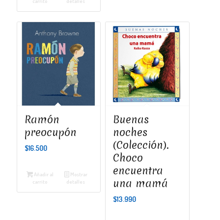
carrito
detalles
Ramón
Buenas
preocupón
noches
(Colección).
$
16.500
Choco
encuentra
Añadir al
Mostrar
una mamá
carrito
detalles
$
13.990