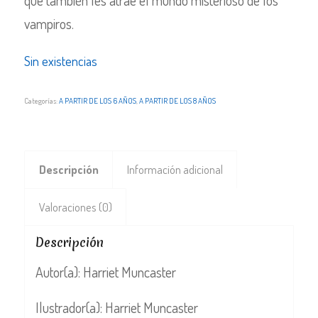
que también les atrae el mundo misterioso de los
vampiros.
Sin existencias
Categorías:
A PARTIR DE LOS 6 AÑOS
,
A PARTIR DE LOS 8 AÑOS
Descripción
Información adicional
Valoraciones (0)
Descripción
Autor(a): Harriet Muncaster
Ilustrador(a): Harriet Muncaster