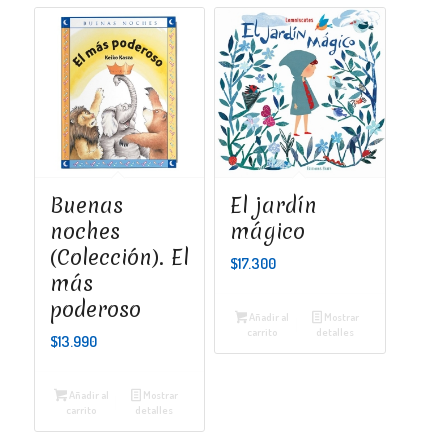
Buenas
El jardín
noches
mágico
(Colección). El
$
17.300
más
poderoso
Añadir al
Mostrar
carrito
detalles
$
13.990
Añadir al
Mostrar
carrito
detalles