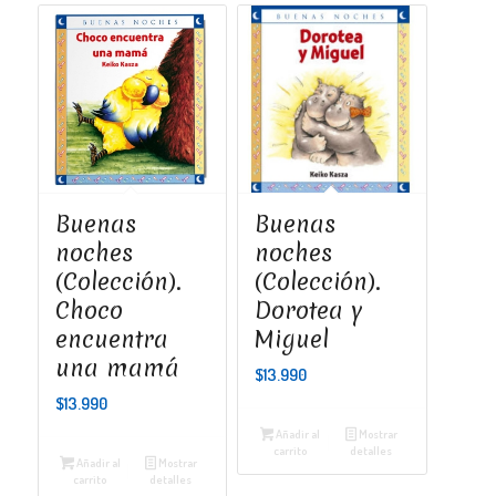
Buenas
Buenas
noches
noches
(Colección).
(Colección).
Choco
Dorotea y
encuentra
Miguel
una mamá
$
13.990
$
13.990
Añadir al
Mostrar
carrito
detalles
Añadir al
Mostrar
carrito
detalles