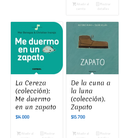
Añadir al
Mostrar
carrito
detalles
La Cereza
De la cuna a
(colección):
la luna
Me duermo
(colección).
en un zapato
Zapato
$
14.000
$
15.700
Añadir al
Mostrar
Añadir al
Mostrar
carrito
detalles
carrito
detalles