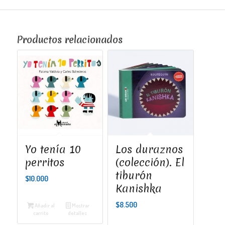
Productos relacionados
Yo tenía 10
Los duraznos
perritos
(colección). El
tiburón
$
10.000
Kanishka
$
8.500
Añadir al
Mostrar
carrito
detalles