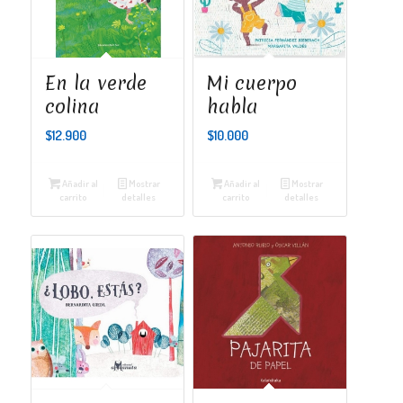
En la verde
Mi cuerpo
colina
habla
$
12.900
$
10.000
Añadir al
Mostrar
Añadir al
Mostrar
carrito
detalles
carrito
detalles