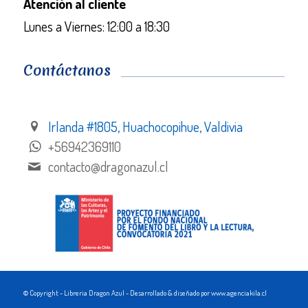
Atención al cliente
Lunes a Viernes: 12:00 a 18:30
Contáctanos
Irlanda #1805, Huachocopihue, Valdivia
+56942369110
contacto@dragonazul.cl
© Copyright - Libreria Dragon Azul - Desarrollado & diseñado por www.agenciakila.cl