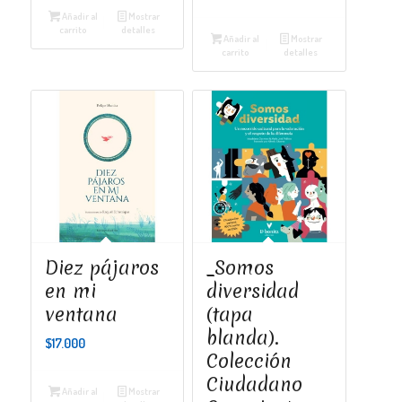
Añadir al
Mostrar
carrito
detalles
Añadir al
Mostrar
carrito
detalles
Diez pájaros
_Somos
en mi
diversidad
ventana
(tapa
blanda).
$
17.000
Colección
Ciudadano
Añadir al
Mostrar