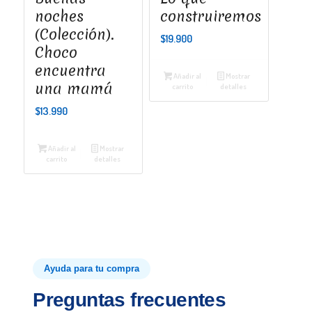
noches
construiremos
(Colección).
$
19.900
Choco
encuentra
Añadir al
Mostrar
una mamá
carrito
detalles
$
13.990
Añadir al
Mostrar
carrito
detalles
Ayuda para tu compra
Preguntas frecuentes