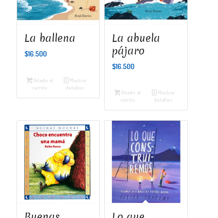
La ballena
La abuela
pájaro
$
16.500
$
16.500
Añadir al
Mostrar
carrito
detalles
Añadir al
Mostrar
carrito
detalles
Buenas
Lo que