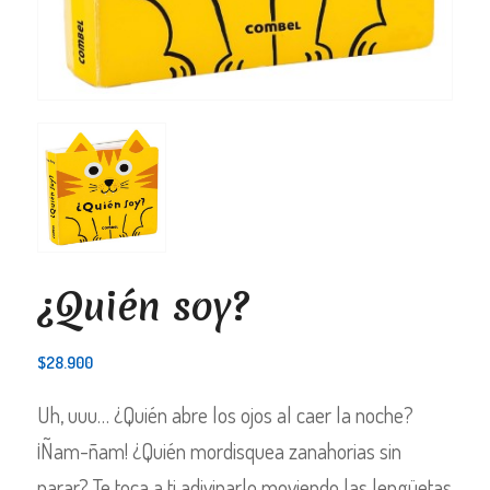
¿Quién soy?
$
28.900
Uh, uuu… ¿Quién abre los ojos al caer la noche?
¡Ñam-ñam! ¿Quién mordisquea zanahorias sin
parar? Te toca a ti adivinarlo moviendo las lengüetas