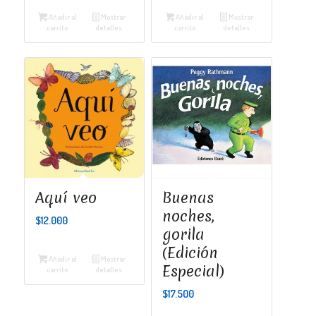
Añadir al
Mostrar
Añadir al
Mostrar
carrito
detalles
carrito
detalles
Aquí veo
Buenas
noches,
$
12.000
gorila
(Edición
Añadir al
Mostrar
Especial)
carrito
detalles
$
17.500