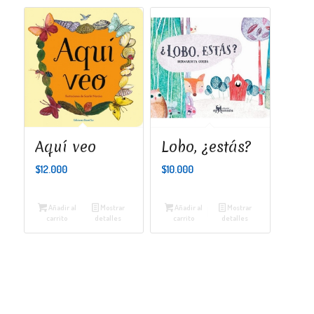
Aquí veo
Lobo, ¿estás?
$
12.000
$
10.000
Añadir al
Mostrar
Añadir al
Mostrar
carrito
detalles
carrito
detalles