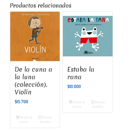
Productos relacionados
De la cuna a
Estaba la
la luna
rana
(colección).
$
10.000
Violín
$
15.700
Añadir al
Mostrar
carrito
detalles
Añadir al
Mostrar
carrito
detalles