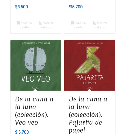
$
8.500
$
15.700
Añadir al
Mostrar
Añadir al
Mostrar
carrito
detalles
carrito
detalles
De la cuna a
De la cuna a
la luna
la luna
(colección).
(colección).
Veo veo
Pajarita de
papel
$
15.700