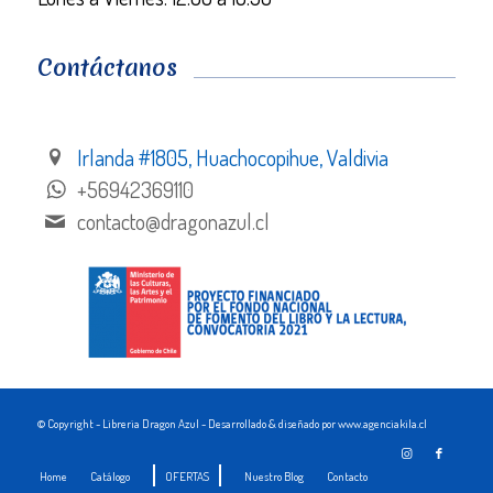
Contáctanos
Irlanda #1805, Huachocopihue, Valdivia
+56942369110
contacto@dragonazul.cl
© Copyright - Libreria Dragon Azul - Desarrollado & diseñado por www.agenciakila.cl
Home
Catálogo
OFERTAS
Nuestro Blog
Contacto