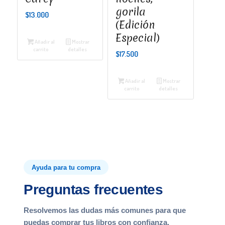
gorila
$
13.000
(Edición
Especial)
Añadir al
Mostrar
carrito
detalles
$
17.500
Añadir al
Mostrar
carrito
detalles
Ayuda para tu compra
Preguntas frecuentes
Resolvemos las dudas más comunes para que
puedas comprar tus libros con confianza.