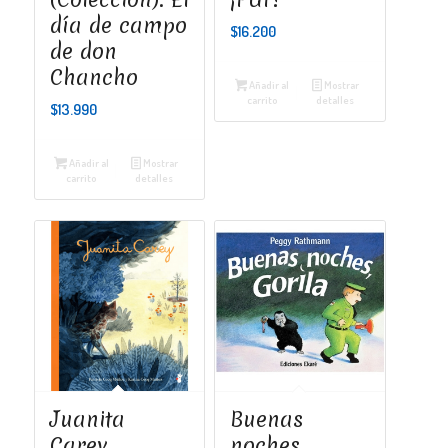
día de campo
$
16.200
de don
Chancho
Añadir al
Mostrar
carrito
detalles
$
13.990
Añadir al
Mostrar
carrito
detalles
Juanita
Buenas
Carey
noches,