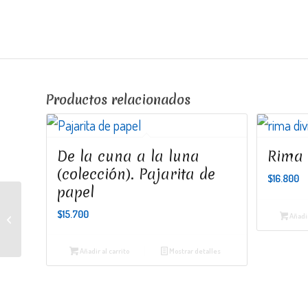
Productos relacionados
De la cuna a la luna
Rima 
(colección). Pajarita de
$
16.800
papel
$
15.700
Añadir
El túnel
Añadir al carrito
Mostrar detalles