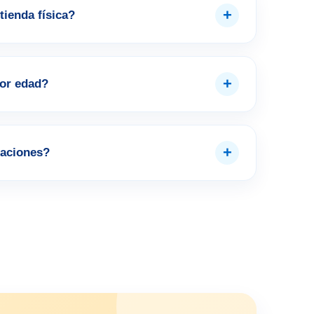
+
tienda física?
+
por edad?
+
aciones?