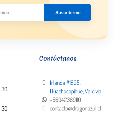
Suscribirme
Contáctanos
Irlanda #1805,
8:30
Huachocopihue, Valdivia
+56942369110
contacto@dragonazul.cl
8:30