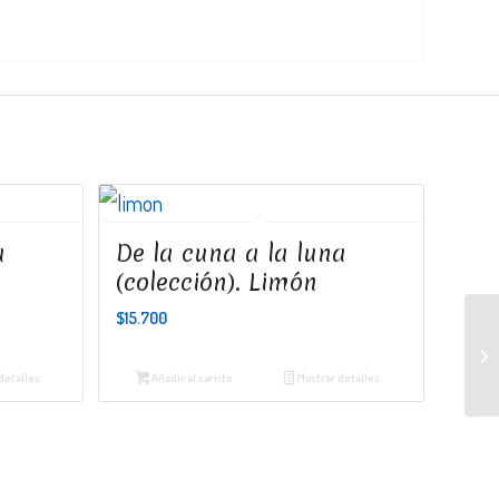
a
De la cuna a la luna
(colección). Limón
$
15.700
detalles
Añadir al carrito
Mostrar detalles