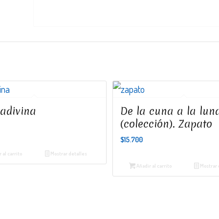
adivina
De la cuna a la lun
(colección). Zapato
$
15.700
 al carrito
Mostrar detalles
Añadir al carrito
Mostrar 