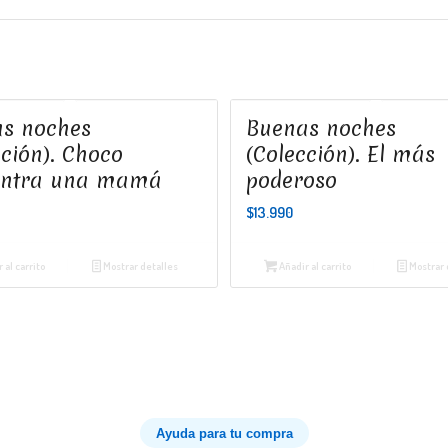
s noches
Buenas noches
cción). Choco
(Colección). El más
entra una mamá
poderoso
$
13.990
 al carrito
Mostrar detalles
Añadir al carrito
Mostrar 
Ayuda para tu compra