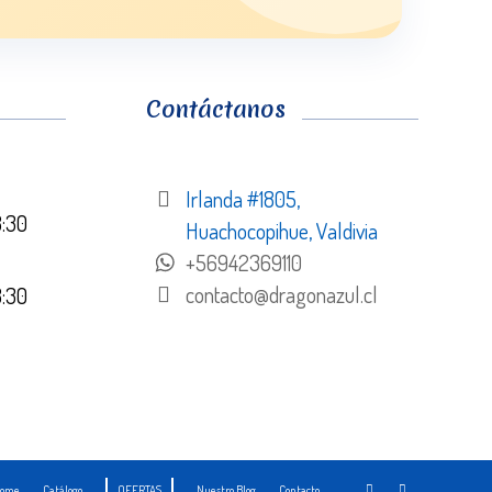
Contáctanos
Irlanda #1805,
8:30
Huachocopihue, Valdivia
+56942369110
contacto@dragonazul.cl
8:30
ome
Catálogo
OFERTAS
Nuestro Blog
Contacto