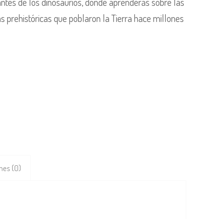
antes de los dinosaurios, donde aprenderás sobre las
uras prehistóricas que poblaron la Tierra hace millones
nes (0)