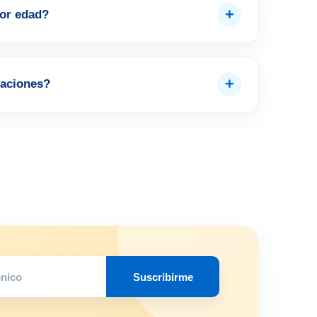
+
por edad?
+
aciones?
Suscribirme