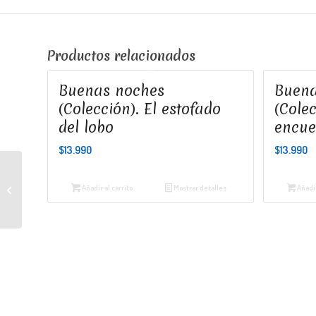
Productos relacionados
Buenas noches
Buena
(Colección). El estofado
(Cole
del lobo
encu
$
13.990
$
13.990
Añadir al carrito
Mostrar detalles
Añadir
Todos a dormir