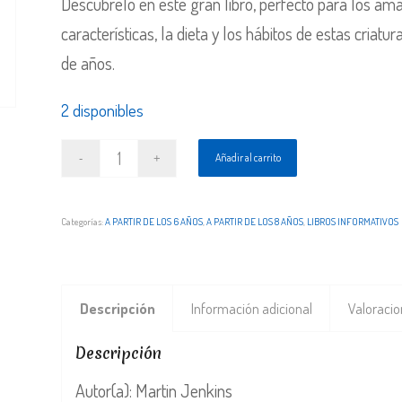
Descúbrelo en este gran libro, perfecto para los am
características, la dieta y los hábitos de estas criat
de años.
2 disponibles
Añadir al carrito
Categorías:
A PARTIR DE LOS 6 AÑOS
,
A PARTIR DE LOS 8 AÑOS
,
LIBROS INFORMATIVOS
Descripción
Información adicional
Valoracio
Descripción
Autor(a): Martin Jenkins