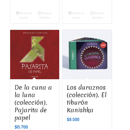
Añadir al
Mostrar
Añadir al
Mostrar
carrito
detalles
carrito
detalles
De la cuna a
Los duraznos
la luna
(colección). El
(colección).
tiburón
Pajarita de
Kanishka
papel
$
8.500
$
15.700