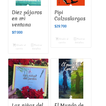
Diez pájaros
Pipi
en mi
Calzaslargas
ventana
$
29.700
$
17.000
Añadir al
Mostrar
carrito
detalles
Añadir al
Mostrar
carrito
detalles
Las niñas del
El Mundo de