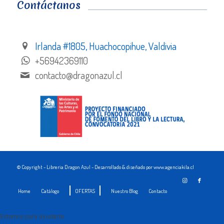
Contáctanos
Irlanda #1805, Huachocopihue, Valdivia
+56942369110
contacto@dragonazul.cl
© Copyright - Libreria Dragon Azul - Desarrollado & diseñado por www.agenciakila.cl
Home
Catálogo
OFERTAS
Nuestro Blog
Contacto
Estamos para ayudarte