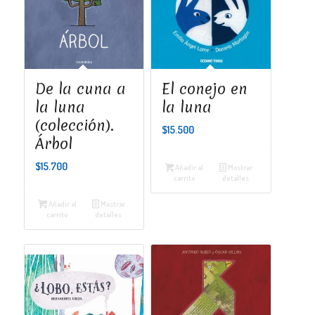
De la cuna a
El conejo en
la luna
la luna
(colección).
$
15.500
Árbol
$
15.700
Añadir al
Mostrar
carrito
detalles
Añadir al
Mostrar
carrito
detalles