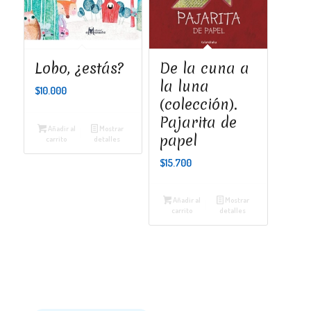
Lobo, ¿estás?
De la cuna a
la luna
$
10.000
(colección).
Pajarita de
Añadir al
Mostrar
papel
carrito
detalles
$
15.700
Añadir al
Mostrar
carrito
detalles