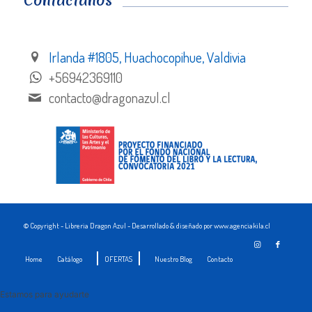
Contáctanos
Irlanda #1805, Huachocopihue, Valdivia
+56942369110
contacto@dragonazul.cl
© Copyright - Libreria Dragon Azul - Desarrollado & diseñado por www.agenciakila.cl
Home
Catálogo
OFERTAS
Nuestro Blog
Contacto
Estamos para ayudarte