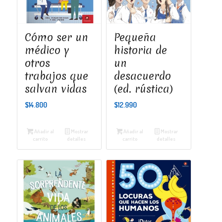
Cómo ser un
Pequeña
médico y
historia de
otros
un
trabajos que
desacuerdo
salvan vidas
(ed. rústica)
$
14.800
$
12.990
Añadir al
Mostrar
Añadir al
Mostrar
carrito
detalles
carrito
detalles