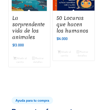
La
50 Locuras
sorprendente
que hacen
vida de los
los humanos
animales
$
14.000
$
13.000
Añadir al
Mostrar
carrito
detalles
Añadir al
Mostrar
carrito
detalles
Ayuda para tu compra